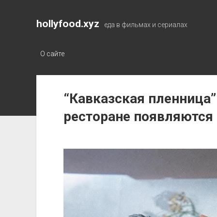
hollyfood.xyz
еда в фильмах и сериалах
О сайте
“Кавказская пленница”:
ресторане появляются