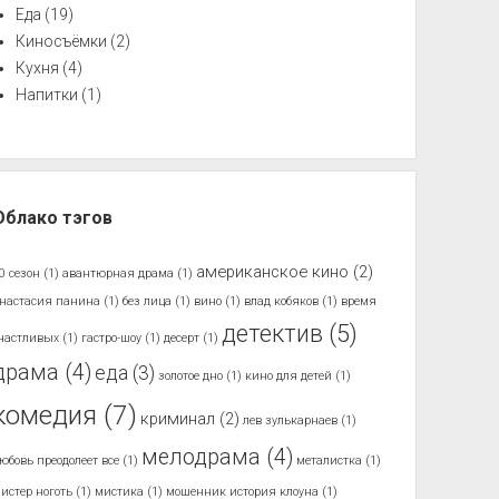
Еда
(19)
Киносъёмки
(2)
Кухня
(4)
Напитки
(1)
Облако тэгов
американское кино
(2)
0 сезон
(1)
авантюрная драма
(1)
настасия панина
(1)
без лица
(1)
вино
(1)
влад кобяков
(1)
время
детектив
(5)
частливых
(1)
гастро-шоу
(1)
десерт
(1)
драма
(4)
еда
(3)
золотое дно
(1)
кино для детей
(1)
комедия
(7)
криминал
(2)
лев зулькарнаев
(1)
мелодрама
(4)
юбовь преодолеет все
(1)
металистка
(1)
истер ноготь
(1)
мистика
(1)
мошенник история клоуна
(1)