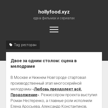
hollyfood.xyz
еда в фильмах и сериалах
open
menu
Tag:
ресторан
О сайте
Двое за одним столом: сцена в
мелодраме
В Москве и Нижнем Новгороде стартовал
производственный этап многосерийной
мелодрамы «
Любовь преодолеет всё.
Продолжение
». Режиссёром проекта выступил
Роман Нестеренко, а главные роли исполнили
Елена Аросьева, Александр Константинов,