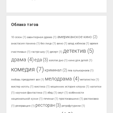
Облако тэгов
американское кино
(2)
10 сезон
(1)
авантюрная драма
(1)
анастасия панина
(1)
без лица
(1)
вино
(1)
влад кобяков
(1)
время
детектив
(5)
счастливых
(1)
гастро-шоу
(1)
десерт
(1)
драма
(4)
еда
(3)
золотое дно
(1)
кино для детей
(1)
комедия
(7)
криминал
(2)
лев зулькарнаев
(1)
мелодрама
(4)
любовь преодолеет все
(1)
металистка
(1)
мистер ноготь
(1)
мистика
(1)
мошенник история клоуна
(1)
напитки
(1)
научная фантастика
(1)
обед
(1)
омут
(1)
особенности
национальной кухни
(1)
печенье
(1)
простоквашино
(1)
распаковка
ресторан
(3)
(1)
резервация
(1)
ретрофутуризм
(1)