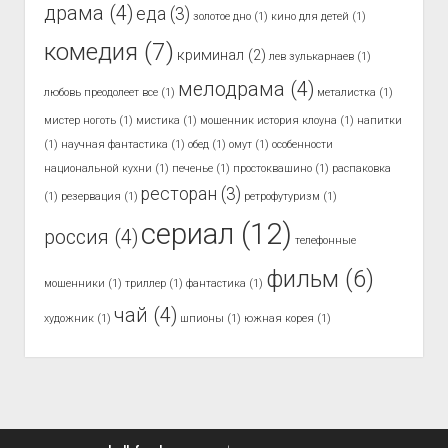
драма
(4)
еда
(3)
золотое дно
(1)
кино для детей
(1)
комедия
(7)
криминал
(2)
лев зулькарнаев
(1)
мелодрама
(4)
любовь преодолеет все
(1)
металистка
(1)
мистер ноготь
(1)
мистика
(1)
мошенник история клоуна
(1)
напитки
(1)
научная фантастика
(1)
обед
(1)
омут
(1)
особенности
национальной кухни
(1)
печенье
(1)
простоквашино
(1)
распаковка
ресторан
(3)
(1)
резервация
(1)
ретрофутуризм
(1)
сериал
(12)
россия
(4)
телефонные
фильм
(6)
мошенники
(1)
триллер
(1)
фантастика
(1)
чай
(4)
художник
(1)
шпионы
(1)
южная корея
(1)