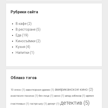
Рубрики сайта
В кафе
(2)
В ресторане
(5)
Еда
(19)
Киносъёмки
(2)
Кухня
(4)
Напитки
(1)
Облако тэгов
американское кино
(2)
10 сезон
(1)
авантюрная драма
(1)
анастасия панина
(1)
без лица
(1)
вино
(1)
влад кобяков
(1)
время
детектив
(5)
счастливых
(1)
гастро-шоу
(1)
десерт
(1)