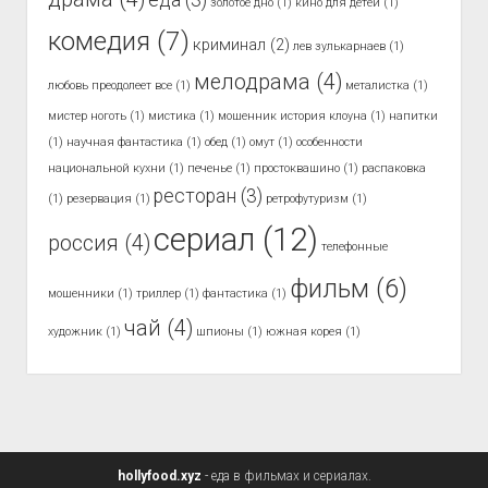
еда
(3)
золотое дно
(1)
кино для детей
(1)
комедия
(7)
криминал
(2)
лев зулькарнаев
(1)
мелодрама
(4)
любовь преодолеет все
(1)
металистка
(1)
мистер ноготь
(1)
мистика
(1)
мошенник история клоуна
(1)
напитки
(1)
научная фантастика
(1)
обед
(1)
омут
(1)
особенности
национальной кухни
(1)
печенье
(1)
простоквашино
(1)
распаковка
ресторан
(3)
(1)
резервация
(1)
ретрофутуризм
(1)
сериал
(12)
россия
(4)
телефонные
фильм
(6)
мошенники
(1)
триллер
(1)
фантастика
(1)
чай
(4)
художник
(1)
шпионы
(1)
южная корея
(1)
hollyfood.xyz
- еда в фильмах и сериалах.