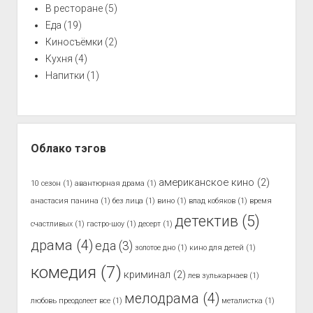
В ресторане
(5)
Еда
(19)
Киносъёмки
(2)
Кухня
(4)
Напитки
(1)
Облако тэгов
американское кино
(2)
10 сезон
(1)
авантюрная драма
(1)
анастасия панина
(1)
без лица
(1)
вино
(1)
влад кобяков
(1)
время
детектив
(5)
счастливых
(1)
гастро-шоу
(1)
десерт
(1)
драма
(4)
еда
(3)
золотое дно
(1)
кино для детей
(1)
комедия
(7)
криминал
(2)
лев зулькарнаев
(1)
мелодрама
(4)
любовь преодолеет все
(1)
металистка
(1)