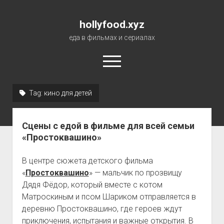
hollyfood.xyz
еда в фильмах и сериалах
open
menu
Tag:
кино для детей
О сайте
Сцены с едой в фильме для всей семьи
«Простоквашино»
В центре сюжета детского фильма
«
Простоквашино
» — мальчик по прозвищу
Дядя Фёдор, который вместе с котом
Матроскиным и псом Шариком отправляется в
деревню Простоквашино, где героев ждут
приключения, испытания и важные открытия. В