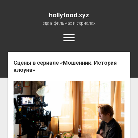
hollyfood.xyz
еда в фильмах и сериалах
open
menu
Сцены в сериале «Мошенник. История
О сайте
клоуна»