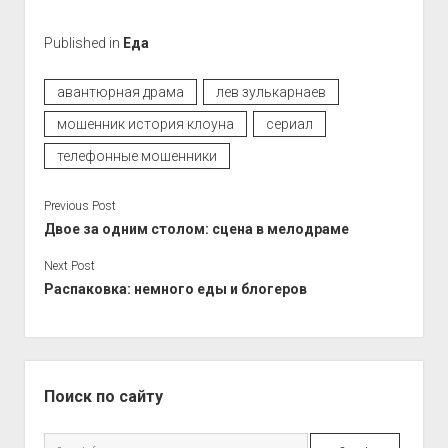
Published in
Еда
авантюрная драма
лев зулькарнаев
мошенник история клоуна
сериал
телефонные мошенники
Previous Post
Двое за одним столом: сцена в мелодраме
Next Post
Распаковка: немного еды и блогеров
Sidebar
Поиск по сайту
Search