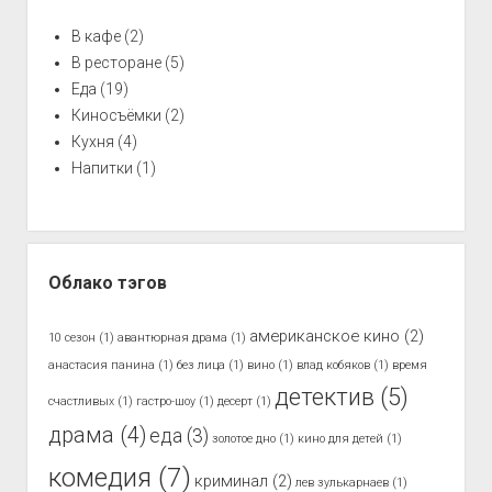
В кафе
(2)
В ресторане
(5)
Еда
(19)
Киносъёмки
(2)
Кухня
(4)
Напитки
(1)
Облако тэгов
американское кино
(2)
10 сезон
(1)
авантюрная драма
(1)
анастасия панина
(1)
без лица
(1)
вино
(1)
влад кобяков
(1)
время
детектив
(5)
счастливых
(1)
гастро-шоу
(1)
десерт
(1)
драма
(4)
еда
(3)
золотое дно
(1)
кино для детей
(1)
комедия
(7)
криминал
(2)
лев зулькарнаев
(1)