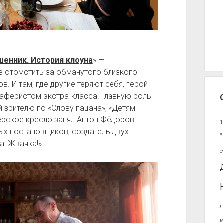
енник. История клоуна
» —
е отомстить за обманутого близкого
. И там, где другие теряют себя, герой
 аферистом экстра-класса. Главную роль
 зрителю по «Слову пацана», «Детям
сёрское кресло занял Антон Фёдоров —
1
ых постановщиков, создатель двух
а
! Жвачка!».
с
л
м