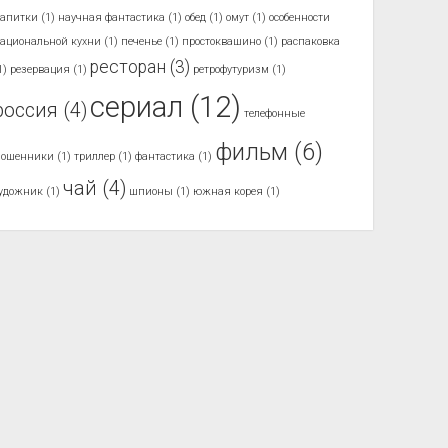
апитки
(1)
научная фантастика
(1)
обед
(1)
омут
(1)
особенности
ациональной кухни
(1)
печенье
(1)
простоквашино
(1)
распаковка
ресторан
(3)
1)
резервация
(1)
ретрофутуризм
(1)
сериал
(12)
россия
(4)
телефонные
фильм
(6)
мошенники
(1)
триллер
(1)
фантастика
(1)
чай
(4)
удожник
(1)
шпионы
(1)
южная корея
(1)