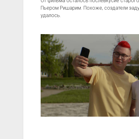
От фильма осталось послевкусие старого
Пьером Ришарим. Похоже, создатели заду
удалось.