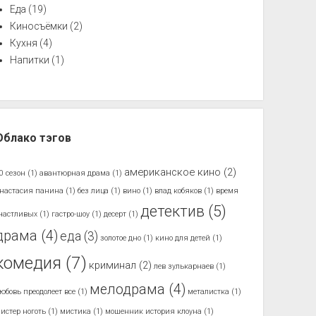
Еда
(19)
Киносъёмки
(2)
Кухня
(4)
Напитки
(1)
Облако тэгов
американское кино
(2)
0 сезон
(1)
авантюрная драма
(1)
настасия панина
(1)
без лица
(1)
вино
(1)
влад кобяков
(1)
время
детектив
(5)
частливых
(1)
гастро-шоу
(1)
десерт
(1)
драма
(4)
еда
(3)
золотое дно
(1)
кино для детей
(1)
комедия
(7)
криминал
(2)
лев зулькарнаев
(1)
мелодрама
(4)
юбовь преодолеет все
(1)
металистка
(1)
истер ноготь
(1)
мистика
(1)
мошенник история клоуна
(1)