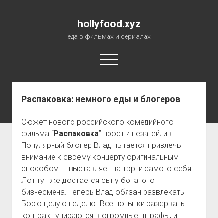
hollyfood.xyz
еда в фильмах и сериалах
open
menu
Распаковка: немного еды и блогеров
О сайте
Сюжет нового российского комедийного
фильма “
Распаковка
” прост и незатейлив.
Популярный блогер Влад пытается привлечь
внимание к своему концерту оригинальным
способом — выставляет на торги самого себя.
Лот тут же достается сыну богатого
бизнесмена. Теперь Влад обязан развлекать
Борю целую неделю. Все попытки разорвать
контракт упираются в огромные штрафы, и