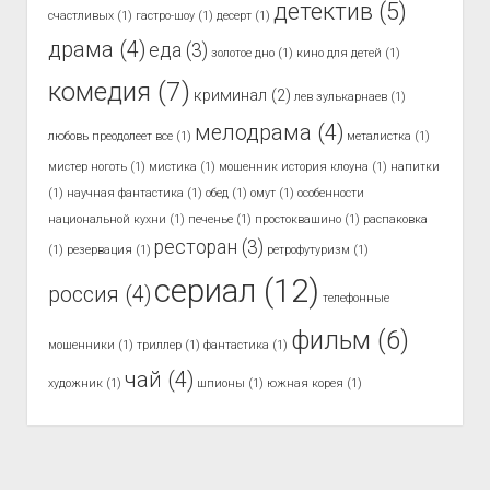
детектив
(5)
счастливых
(1)
гастро-шоу
(1)
десерт
(1)
драма
(4)
еда
(3)
золотое дно
(1)
кино для детей
(1)
комедия
(7)
криминал
(2)
лев зулькарнаев
(1)
мелодрама
(4)
любовь преодолеет все
(1)
металистка
(1)
мистер ноготь
(1)
мистика
(1)
мошенник история клоуна
(1)
напитки
(1)
научная фантастика
(1)
обед
(1)
омут
(1)
особенности
национальной кухни
(1)
печенье
(1)
простоквашино
(1)
распаковка
ресторан
(3)
(1)
резервация
(1)
ретрофутуризм
(1)
сериал
(12)
россия
(4)
телефонные
фильм
(6)
мошенники
(1)
триллер
(1)
фантастика
(1)
чай
(4)
художник
(1)
шпионы
(1)
южная корея
(1)