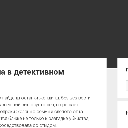
Sid
на в детективном
то найдены останки женщины, без вез вести
 успешный сын опустошен, но решает
опреки желанию семьи и слепого отца.
тся ближе не только к разгадке убийства,
 соседствовала со стыдом.