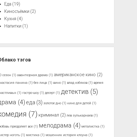
Еда
(19)
Киносъёмки
(2)
Кухня
(4)
Напитки
(1)
Облако тэгов
американское кино
(2)
0 сезон
(1)
авантюрная драма
(1)
настасия панина
(1)
без лица
(1)
вино
(1)
влад кобяков
(1)
время
детектив
(5)
частливых
(1)
гастро-шоу
(1)
десерт
(1)
драма
(4)
еда
(3)
золотое дно
(1)
кино для детей
(1)
комедия
(7)
криминал
(2)
лев зулькарнаев
(1)
мелодрама
(4)
юбовь преодолеет все
(1)
металистка
(1)
истер ноготь
(1)
мистика
(1)
мошенник история клоуна
(1)