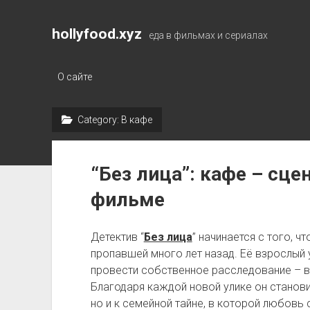
hollyfood.xyz
еда в фильмах и сериалах
О сайте
Category:
В кафе
“Без лица”: кафе – сце
фильме
Детектив “
Без лица
” начинается с того, ч
пропавшей много лет назад. Её взрослый
провести собственное расследование – в
Благодаря каждой новой улике он станови
но и к семейной тайне, в которой любовь