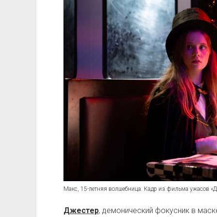
Макс, 15-летняя волшебница. Кадр из фильма ужасов «Д
Джестер
, демонический фокусник в маск