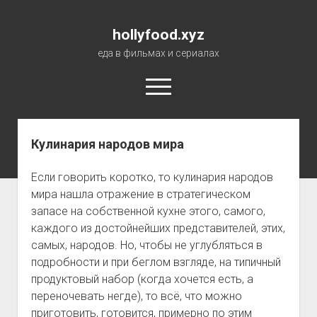
hollyfood.xyz
еда в фильмах и сериалах
open
menu
hollyfood.xyz
Posts
Кулинария народов мира
О сайте
Если говорить коротко, то кулинария народов
мира нашла отражение в стратегическом
запасе на собственной кухне этого, самого,
каждого из достойнейших представителей, этих,
самых, народов. Но, чтобы не углубляться в
подробности и при беглом взгляде, на типичный
продуктовый набор (когда хочется есть, а
переночевать негде), то всё, что можно
приготовить, готовится, примерно по этим