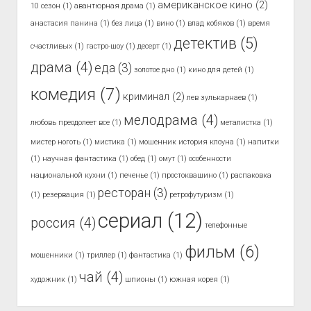
американское кино
(2)
10 сезон
(1)
авантюрная драма
(1)
анастасия панина
(1)
без лица
(1)
вино
(1)
влад кобяков
(1)
время
детектив
(5)
счастливых
(1)
гастро-шоу
(1)
десерт
(1)
драма
(4)
еда
(3)
золотое дно
(1)
кино для детей
(1)
комедия
(7)
криминал
(2)
лев зулькарнаев
(1)
мелодрама
(4)
любовь преодолеет все
(1)
металистка
(1)
мистер ноготь
(1)
мистика
(1)
мошенник история клоуна
(1)
напитки
(1)
научная фантастика
(1)
обед
(1)
омут
(1)
особенности
национальной кухни
(1)
печенье
(1)
простоквашино
(1)
распаковка
ресторан
(3)
(1)
резервация
(1)
ретрофутуризм
(1)
сериал
(12)
россия
(4)
телефонные
фильм
(6)
мошенники
(1)
триллер
(1)
фантастика
(1)
чай
(4)
художник
(1)
шпионы
(1)
южная корея
(1)