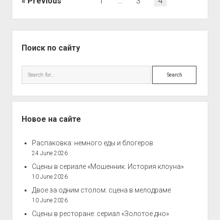
Posts
Previous
1
…
3
4
pagination
Sidebar
Поиск по сайту
Search
Новое на сайте
Распаковка: немного еды и блогеров
24 June 2026
Сцены в сериале «Мошенник. История клоуна»
10 June 2026
Двое за одним столом: сцена в мелодраме
10 June 2026
Сцены в ресторане: сериал «Золотое дно»