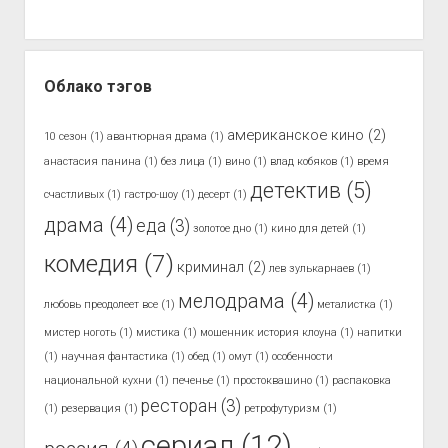
Облако тэгов
американское кино
(2)
10 сезон
(1)
авантюрная драма
(1)
анастасия панина
(1)
без лица
(1)
вино
(1)
влад кобяков
(1)
время
детектив
(5)
счастливых
(1)
гастро-шоу
(1)
десерт
(1)
драма
(4)
еда
(3)
золотое дно
(1)
кино для детей
(1)
комедия
(7)
криминал
(2)
лев зулькарнаев
(1)
мелодрама
(4)
любовь преодолеет все
(1)
металистка
(1)
мистер ноготь
(1)
мистика
(1)
мошенник история клоуна
(1)
напитки
(1)
научная фантастика
(1)
обед
(1)
омут
(1)
особенности
национальной кухни
(1)
печенье
(1)
простоквашино
(1)
распаковка
ресторан
(3)
(1)
резервация
(1)
ретрофутуризм
(1)
сериал
(12)