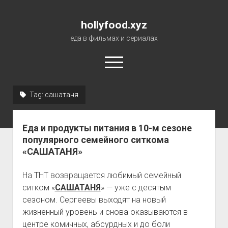
hollyfood.xyz
еда в фильмах и сериалах
open
menu
Tag:
сашатаня
О сайте
Еда и продукты питания в 10-м сезоне
популярного семейного ситкома
«САШАТАНЯ»
На ТНТ возвращается любимый семейный
ситком «
САШАТАНЯ
» — уже с десятым
сезоном. Сергеевы выходят на новый
жизненный уровень и снова оказываются в
центре комичных, абсурдных и до боли