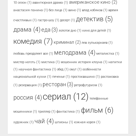
американское кино
(2)
10 сезон
(1)
авантюрная драма
(1)
анастасия панина
(1)
без лица
(1)
вино
(1)
влад кобяков
(1)
время
детектив
(5)
счастливых
(1)
гастро-шоу
(1)
десерт
(1)
драма
(4)
еда
(3)
золотое дно
(1)
кино для детей
(1)
комедия
(7)
криминал
(2)
лев зулькарнаев
(1)
мелодрама
(4)
любовь преодолеет все
(1)
металистка
(1)
мистер ноготь
(1)
мистика
(1)
мошенник история клоуна
(1)
напитки
(1)
научная фантастика
(1)
обед
(1)
омут
(1)
особенности
национальной кухни
(1)
печенье
(1)
простоквашино
(1)
распаковка
ресторан
(3)
(1)
резервация
(1)
ретрофутуризм
(1)
сериал
(12)
россия
(4)
телефонные
фильм
(6)
мошенники
(1)
триллер
(1)
фантастика
(1)
чай
(4)
художник
(1)
шпионы
(1)
южная корея
(1)