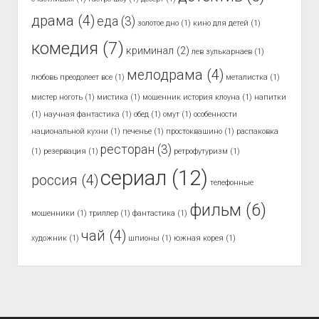
драма
(4)
еда
(3)
золотое дно
(1)
кино для детей
(1)
комедия
(7)
криминал
(2)
лев зулькарнаев
(1)
мелодрама
(4)
любовь преодолеет все
(1)
металистка
(1)
мистер ноготь
(1)
мистика
(1)
мошенник история клоуна
(1)
напитки
(1)
научная фантастика
(1)
обед
(1)
омут
(1)
особенности
национальной кухни
(1)
печенье
(1)
простоквашино
(1)
распаковка
ресторан
(3)
(1)
резервация
(1)
ретрофутуризм
(1)
сериал
(12)
россия
(4)
телефонные
фильм
(6)
мошенники
(1)
триллер
(1)
фантастика
(1)
чай
(4)
художник
(1)
шпионы
(1)
южная корея
(1)