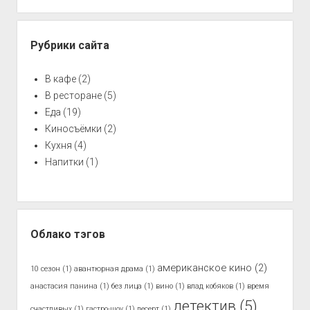
Рубрики сайта
В кафе
(2)
В ресторане
(5)
Еда
(19)
Киносъёмки
(2)
Кухня
(4)
Напитки
(1)
Облако тэгов
американское кино
(2)
10 сезон
(1)
авантюрная драма
(1)
анастасия панина
(1)
без лица
(1)
вино
(1)
влад кобяков
(1)
время
детектив
(5)
счастливых
(1)
гастро-шоу
(1)
десерт
(1)