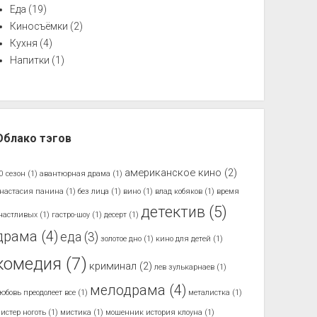
Еда
(19)
Киносъёмки
(2)
Кухня
(4)
Напитки
(1)
Облако тэгов
американское кино
(2)
0 сезон
(1)
авантюрная драма
(1)
настасия панина
(1)
без лица
(1)
вино
(1)
влад кобяков
(1)
время
детектив
(5)
частливых
(1)
гастро-шоу
(1)
десерт
(1)
драма
(4)
еда
(3)
золотое дно
(1)
кино для детей
(1)
комедия
(7)
криминал
(2)
лев зулькарнаев
(1)
мелодрама
(4)
юбовь преодолеет все
(1)
металистка
(1)
истер ноготь
(1)
мистика
(1)
мошенник история клоуна
(1)