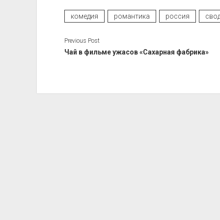
комедия
романтика
россия
свод
Previous Post
Чай в фильме ужасов «Сахарная фабрика»