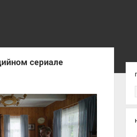
дийном сериале
Sid