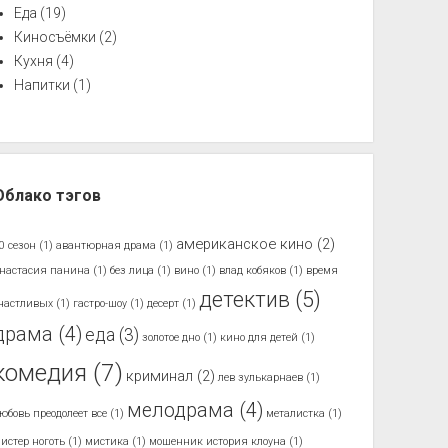
Еда
(19)
Киносъёмки
(2)
Кухня
(4)
Напитки
(1)
Облако тэгов
американское кино
(2)
0 сезон
(1)
авантюрная драма
(1)
настасия панина
(1)
без лица
(1)
вино
(1)
влад кобяков
(1)
время
детектив
(5)
частливых
(1)
гастро-шоу
(1)
десерт
(1)
драма
(4)
еда
(3)
золотое дно
(1)
кино для детей
(1)
комедия
(7)
криминал
(2)
лев зулькарнаев
(1)
мелодрама
(4)
юбовь преодолеет все
(1)
металистка
(1)
истер ноготь
(1)
мистика
(1)
мошенник история клоуна
(1)